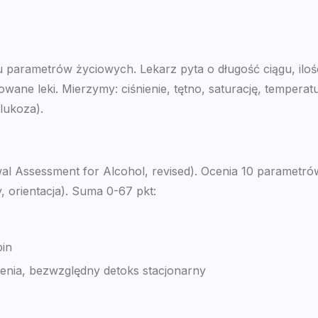
parametrów życiowych. Lekarz pyta o długość ciągu, iloś
mowane leki. Mierzymy: ciśnienie, tętno, saturację, tempe
lukoza).
awal Assessment for Alcohol, revised). Ocenia 10 parametró
 orientacja). Suma 0-67 pkt:
pin
czenia, bezwzględny detoks stacjonarny