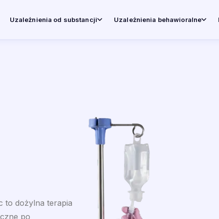
Uzależnienia od substancji
Uzależnienia behawioralne
c to dożylna terapia
iczne po