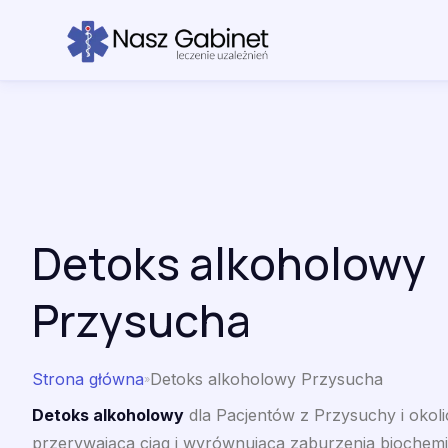
Przejdź do treści
Detoks alkoholowy
Przysucha
Strona główna
Detoks alkoholowy Przysucha
»
Detoks alkoholowy
dla Pacjentów z Przysuchy i okoli
przerywająca ciąg i wyrównująca zaburzenia biochem