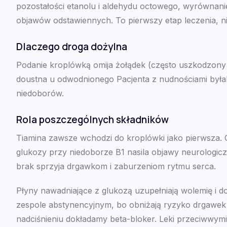
pozostałości etanolu i aldehydu octowego, wyrównani
objawów odstawiennych. To pierwszy etap leczenia, ni
Dlaczego droga dożylna
Podanie kroplówką omija żołądek (często uszkodzony pr
doustna u odwodnionego Pacjenta z nudnościami była
niedoborów.
Rola poszczególnych składników
Tiamina zawsze wchodzi do kroplówki jako pierwsza. C
glukozy przy niedoborze B1 nasila objawy neurologi
brak sprzyja drgawkom i zaburzeniom rytmu serca.
Płyny nawadniające z glukozą uzupełniają wolemię i d
zespole abstynencyjnym, bo obniżają ryzyko drgawe
nadciśnieniu dokładamy beta-bloker. Leki przeciwwymi