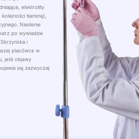
iające, elektrolity
kolejności tiaminę),
yjnego. Nasilenie
ekarz po wywiadzie
Skrzyńska i
aszej placówce w
 jeśli objawy
ojawia się zazwyczaj