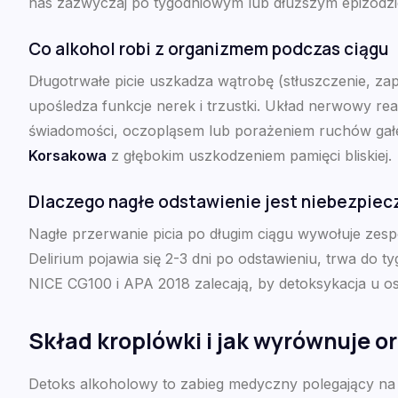
nas zazwyczaj po tygodniowym lub dłuższym epizodzie p
Co alkohol robi z organizmem podczas ciągu
Długotrwałe picie uszkadza wątrobę (stłuszczenie, zap
upośledza funkcje nerek i trzustki. Układ nerwowy rea
świadomości, oczopląsem lub porażeniem ruchów gałe
Korsakowa
z głębokim uszkodzeniem pamięci bliskiej.
Dlaczego nagłe odstawienie jest niebezpiec
Nagłe przerwanie picia po długim ciągu wywołuje zes
Delirium pojawia się 2-3 dni po odstawieniu, trwa do
NICE CG100 i APA 2018 zalecają, by detoksykacja u
Skład kroplówki i jak wyrównuje 
Detoks alkoholowy to zabieg medyczny polegający na d