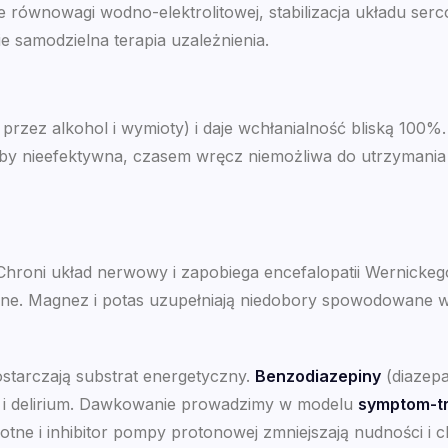
e równowagi wodno-elektrolitowej, stabilizacja układu s
e samodzielna terapia uzależnienia.
zez alkohol i wymioty) i daje wchłanialność bliską 100%. 
by nieefektywna, czasem wręcz niemożliwa do utrzymania
hroni układ nerwowy i zapobiega encefalopatii Wernickego
czne. Magnez i potas uzupełniają niedobory spowodowane
ostarczają substrat energetyczny.
Benzodiazepiny
(diazep
k i delirium. Dawkowanie prowadzimy w modelu
symptom-tr
otne i inhibitor pompy protonowej zmniejszają nudności i 