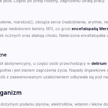
icia. Często po presji rodziny, zagrożeniu utratą pracy.
alenie, marskość), obciąża serce (nadciśnienie, arytmie, 
guje niedoborem tiaminy (B1), co grozi
encefalopatią Wer
k ocznych oraz ataksją chodu. Nieleczona encefalopatia
zne
pół abstynencyjny, u części osób przechodzący w
delirium
 tygodnia i jest stanem zagrożenia życia. Napady drgawkow
 osób z zaawansowanym uzależnieniem odbywała się pod n
organizm
ożylnym podaniu płynów, elektrolitów, witamin i leków do