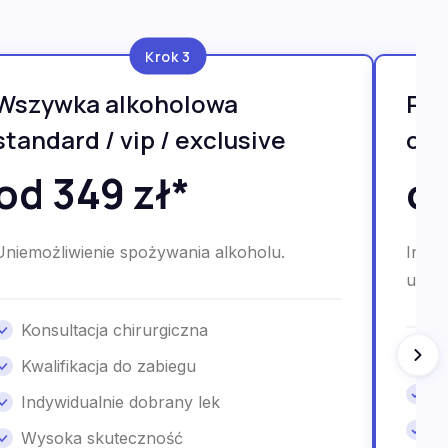
Krok 3
Wszywka alkoholowa
Psy
standard / vip / exclusive
onl
od 349 zł*
od
Uniemożliwienie spożywania alkoholu.
Indyw
uzale
Konsultacja chirurgiczna
P
Kwalifikacja do zabiegu
G
Indywidualnie dobrany lek
K
Wysoka skuteczność