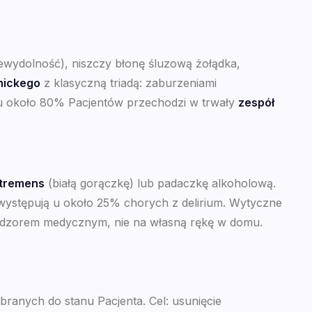
niewydolność), niszczy błonę śluzową żołądka,
nickego
z klasyczną triadą: zaburzeniami
 u około 80% Pacjentów przechodzi w trwały
zespół
 tremens
(białą gorączkę) lub padaczkę alkoholową.
e występują u około 25% chorych z delirium. Wytyczne
adzorem medycznym, nie na własną rękę w domu.
branych do stanu Pacjenta. Cel: usunięcie