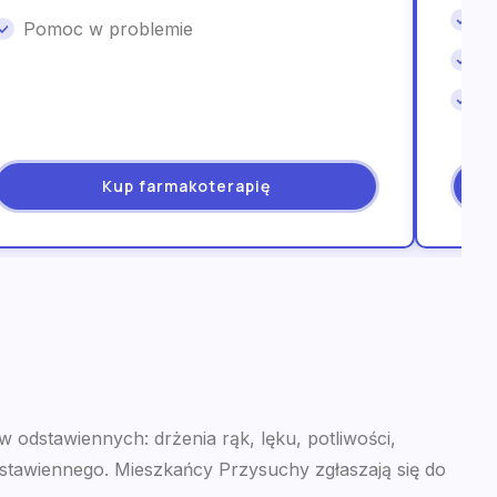
W
Pomoc w problemie
I
W
Kup farmakoterapię
 odstawiennych: drżenia rąk, lęku, potliwości,
dstawiennego. Mieszkańcy Przysuchy zgłaszają się do