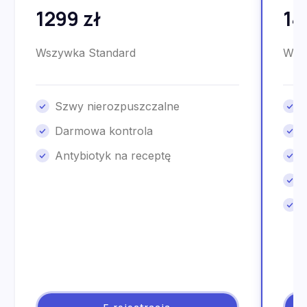
1299 zł
14
Wszywka Standard
Wsz
Szwy nierozpuszczalne
Darmowa kontrola
Antybiotyk na receptę
E-rejestracja