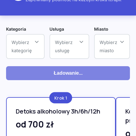
Kategoria
Usługa
Miasto
Wybierz
Wybierz
Wybierz
kategorię
usługę
miasto
Ładowanie...
Krok 1
Detoks alkoholowy 3h/6h/12h
Kon
psy
od 700 zł
od