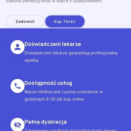
stanowi pierwszy krok w walce z uzależnieniem.
Zadzwoń
Kup Teraz
Doświadczeni lekarze
Doświadczeni lekarze gwarantują profesjonalną
opiekę.
Dostępność usług
Nasza infolinia jest czynna codziennie w
godzinach 8-20 lub kup online.
Pełna dyskrecja
Zapewniamy poufność na każdym kroku terapii.